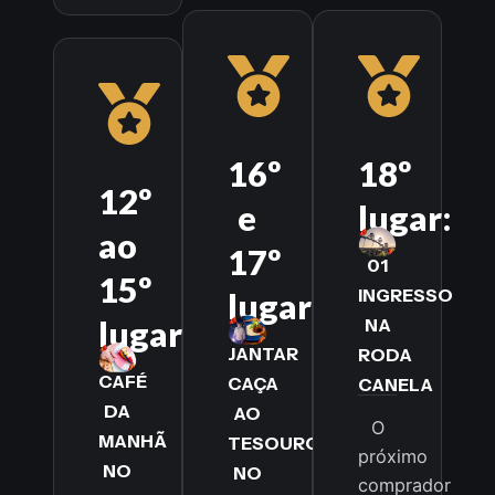
16º
18º
12º
e
lugar:
ao
17º
01
15º
INGRESSO
lugar:
lugar:
NA
JANTAR
RODA
CAFÉ
CAÇA
CANELA
DA
AO
O
MANHÃ
TESOURO
próximo
NO
NO
comprador