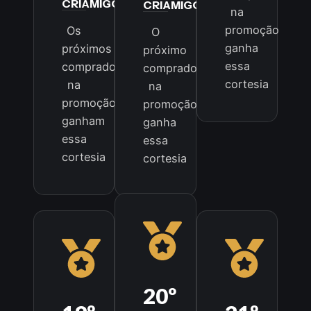
CRIAMIGOS
CRIAMIGOS
na
promoção
Os
O
ganha
próximos
próximo
essa
compradores
comprador
cortesia
na
na
promoção
promoção
ganham
ganha
essa
essa
cortesia
cortesia
20º