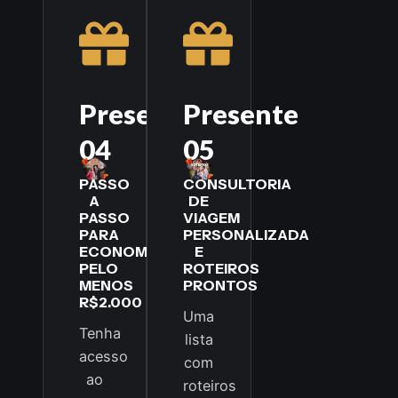
Presente
Presente
04
05
PASSO
CONSULTORIA
A
DE
PASSO
VIAGEM
PARA
PERSONALIZADA
ECONOMIZAR
​E
PELO
ROTEIROS
MENOS
PRONTOS
R$2.000
Uma
Tenha
lista
acesso
com
ao
roteiros