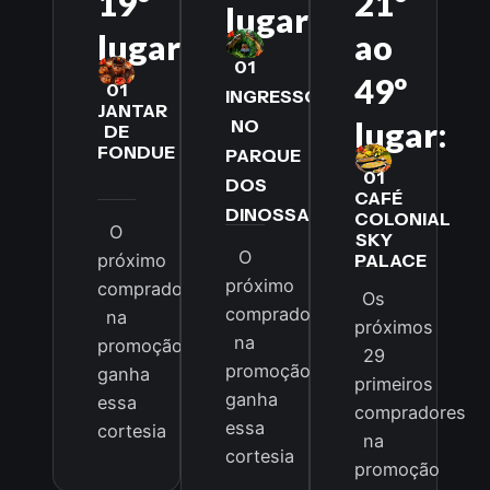
19º
21º
lugar:
lugar:
ao
01
49º
01
INGRESSO
JANTAR
lugar:
NO
DE
FONDUE
PARQUE
01
DOS
CAFÉ
DINOSSAUROS
COLONIAL
O
SKY
O
PALACE
próximo
próximo
comprador
Os
comprador
na
próximos
na
promoção
29
promoção
ganha
primeiros
ganha
essa
compradores
essa
cortesia
na
cortesia
promoção