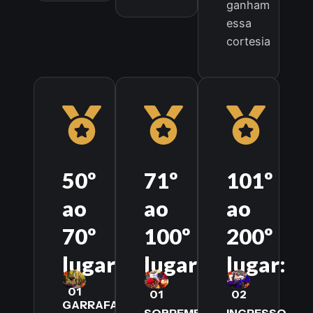
ganham
essa
cortesia
50º
71º
101º
ao
ao
ao
70º
100º
200º
lugar:
lugar:
lugar:
01
01
02
GARRAFA
SOBREMESA
INGRESSO