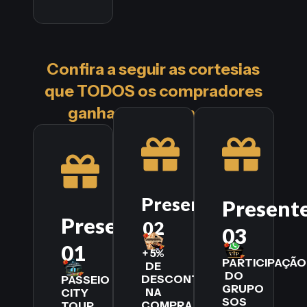
Confira a seguir as cortesias
que TODOS os compradores
ganham na promoção:
Presente
Present
Presente
02
03
01
+ 5%
PARTICIPAÇÃO
DE
DO
DESCONTO
PASSEIO
GRUPO
NA
CITY
SOS
COMPRA
TOUR