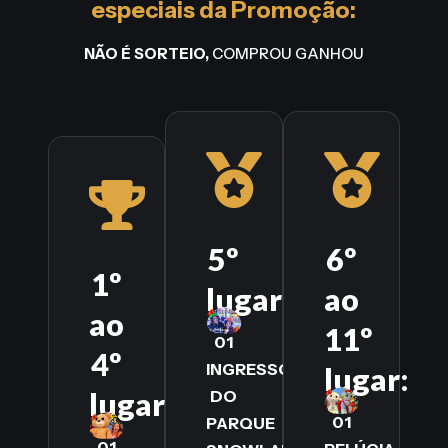
especiais da Promoção:
NÃO É SORTEIO,
COMPROU GANHOU
5º
6º
1º
lugar:
ao
ao
11º
01
4º
INGRESSO
lugar:
lugar:
DO
01
PARQUE
01