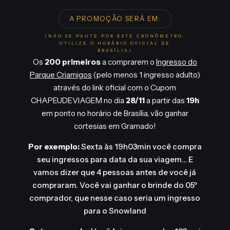
A PROMOÇÃO SERÁ EM:
(NÃO SE PAUTE POR ESTE CRONÔMETRO.
UTILIZE O HORÁRIO OFICIAL DE
BRASÍLIA)
Os
200 primeiros
a comprarem o
Ingresso do
Parque Criamigos
(pelo menos 1 ingresso adulto)
através do link oficial com o Cupom
CHAPEUDEVIAGEM no dia
28/11
a partir das
19h
em ponto
no horário de Brasília, vão ganhar
cortesias em Gramado!
Por exemplo:
Sexta às 19h03min você compra
seu ingressos para data da sua viagem… E
vamos dizer que 4 pessoas antes de você já
compraram. Você vai ganhar o brinde do 05º
comprador, que nesse caso seria um ingresso
para o Snowland