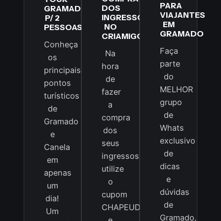
PARA
DOS
GRAMADO
VIAJANTES
INGRESSOS
P/ 2
EM
NO
PESSOAS
GRAMADO
CRIAMIGOS
Conheça
Faça
Na
os
parte
hora
principais
do
de
pontos
MELHOR
fazer
turísticos
grupo
a
de
de
compra
Gramado
Whats
dos
e
exclusivo
seus
Canela
de
ingressos
em
dicas
utilize
apenas
e
o
um
dúvidas
cupom
dia!
de
CHAPEUDEVIAGEM
Um
Gramado,
e