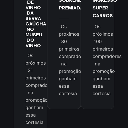
DE
VINHO
PREMIADA
SUPER
DA
CARROS
SERRA
GAÚCHA
Os
Os
NO
próximos
próximos
MUSEU
DO
30
100
VINHO
primeiros
primeiros
Os
compradores
compradores
próximos
na
na
21
promoção
promoção
primeiros
ganham
ganham
compradores
essa
essa
na
cortesia
cortesia
promoção
ganham
essa
cortesia