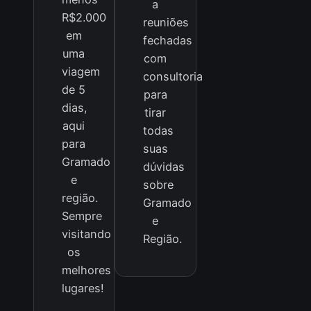
a
R$2.000
reuniões
em
fechadas
uma
com
viagem
consultoria
de 5
para
dias,
tirar
aqui
todas
para
suas
Gramado
dúvidas
e
sobre
região.
Gramado
Sempre
e
visitando
Região.
os
melhores
lugares!