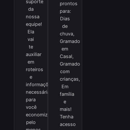
suporte
prontos
da
para:
nossa
Dias
equipe!
de
Ela
chuva,
vai
Gramado
te
em
auxiliar
Casal,
em
Gramado
roteiros
com
e
crianças,
informações
Em
necessárias
família
para
e
você
mais!
economizar
Tenha
pelo
acesso
menos